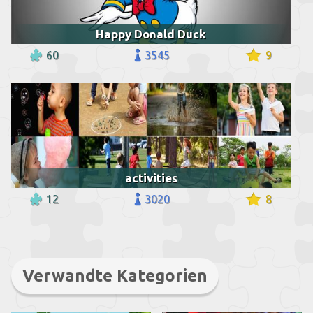
Happy Donald Duck
60
3545
9
activities
12
3020
8
Verwandte Kategorien