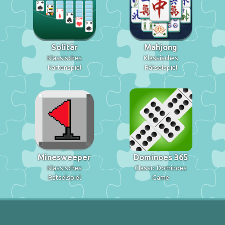
Solitär
Mahjong
Klassisches
Klassisches
Kartenspiel
Rätselspiel
Minesweeper
Dominoes 365
Klassisches
Classic Dominoes
Rätselspiel
Game