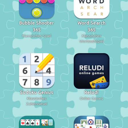
Bubble Shooter
Word Search
365
365
Klassisches Spiel
Klassisches
Wortsuchspiel
Sudoku Genius
Reludi
Klassisches
Online Games
Zahlenrätsel