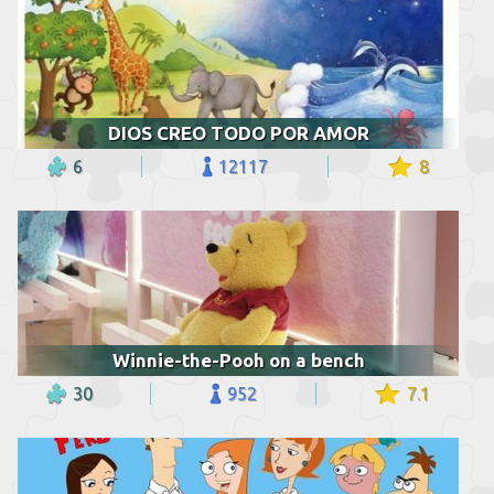
DIOS CREO TODO POR AMOR
6
12117
8
Winnie-the-Pooh on a bench
30
952
7.1