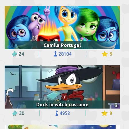
Camila Portugal
24
28104
9
Duck in witch costume
30
4952
9