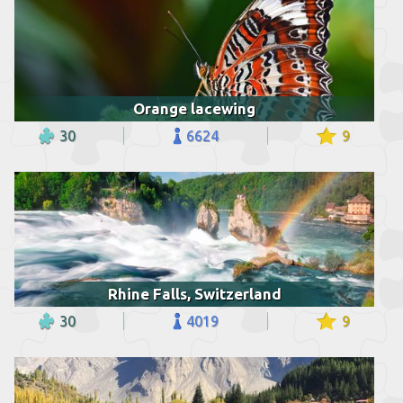
Orange lacewing
30
6624
9
Rhine Falls, Switzerland
30
4019
9