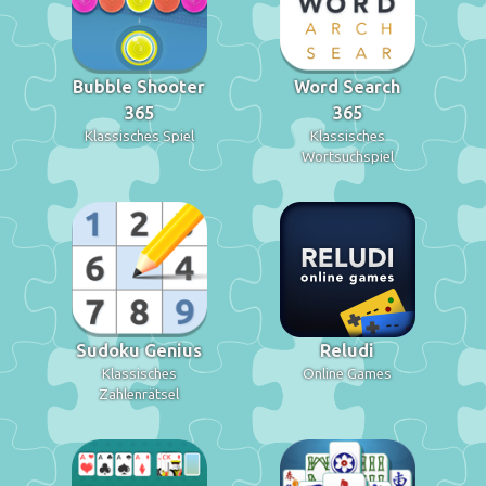
Bubble Shooter
Word Search
365
365
Klassisches Spiel
Klassisches
Wortsuchspiel
Sudoku Genius
Reludi
Klassisches
Online Games
Zahlenrätsel