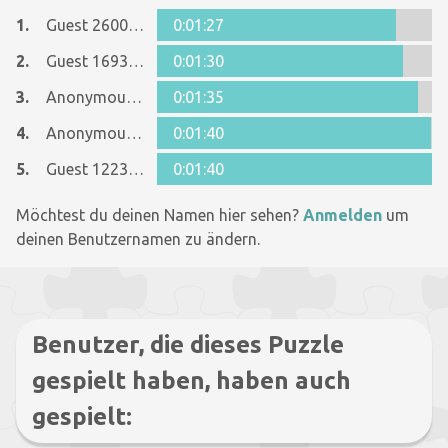
1.
Guest 26005481
0:01:27
2.
Guest 16934092
0:01:30
3.
Anonymous 487538
0:01:35
4.
Anonymous 525324
0:01:40
5.
Guest 12237642
0:01:40
Möchtest du deinen Namen hier sehen?
Anmelden
um
deinen Benutzernamen zu ändern.
Benutzer, die dieses Puzzle
gespielt haben, haben auch
gespielt: