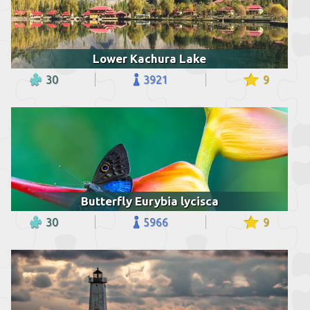
Lower Kachura Lake
30
3921
9
Butterfly Eurybia lycisca
30
5966
9