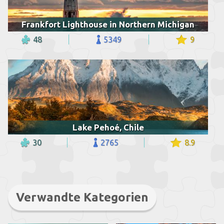
Frankfort Lighthouse in Northern Michigan
48
5349
9
Lake Pehoé, Chile
30
2765
8.9
Verwandte Kategorien