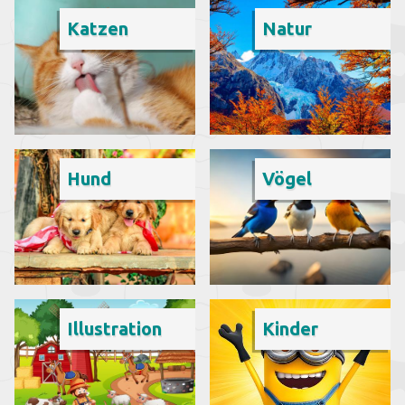
Katzen
Natur
Hund
Vögel
Illustration
Kinder