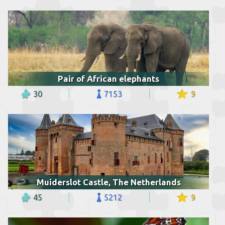
Pair of African elephants
30
7153
9
Muiderslot Castle, The Netherlands
45
5212
9