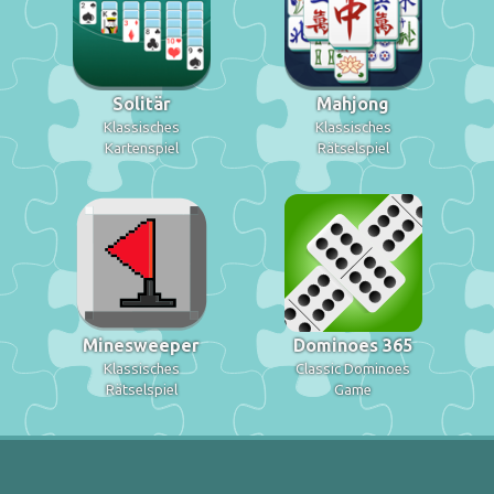
Solitär
Mahjong
Klassisches
Klassisches
Kartenspiel
Rätselspiel
Minesweeper
Dominoes 365
Klassisches
Classic Dominoes
Rätselspiel
Game