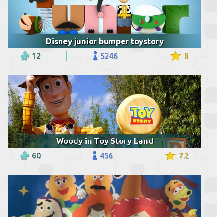
Disney junior bumper toystory
12
5246
8
Woody in Toy Story Land
60
456
7.2