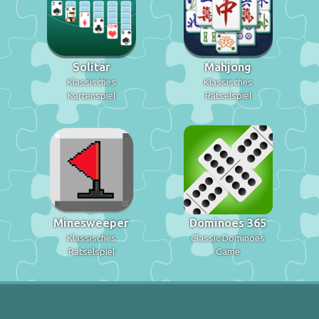
Solitär
Mahjong
Klassisches
Klassisches
Kartenspiel
Rätselspiel
Minesweeper
Dominoes 365
Klassisches
Classic Dominoes
Rätselspiel
Game