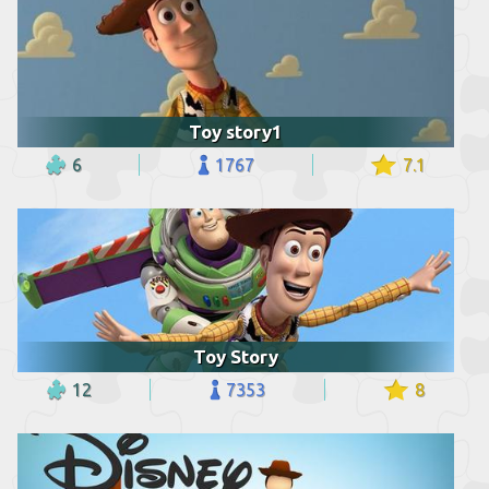
Toy story1
6
1767
7.1
Toy Story
12
7353
8