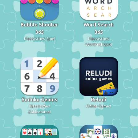
Bubble Shooter
Word Search
365
365
Klassisches Spiel
Klassisches
Wortsuchspiel
Sudoku Genius
Reludi
Klassisches
Online Games
Zahlenrätsel