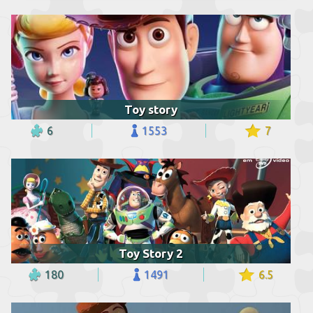
Toy story
6
1553
7
Toy Story 2
180
1491
6.5