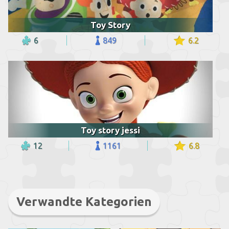
Toy Story
6
849
6.2
Toy story jessi
12
1161
6.8
Verwandte Kategorien