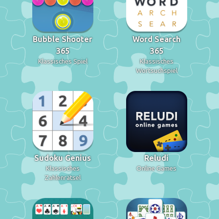
Bubble Shooter
Word Search
365
365
Klassisches Spiel
Klassisches
Wortsuchspiel
Sudoku Genius
Reludi
Klassisches
Online Games
Zahlenrätsel