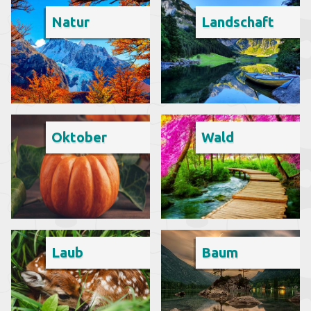
Natur
Landschaft
Oktober
Wald
Laub
Baum