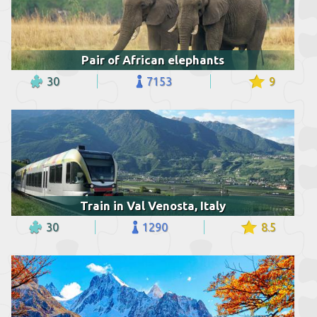
Pair of African elephants
30
7153
9
Train in Val Venosta, Italy
30
1290
8.5