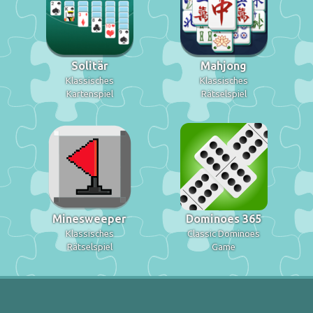
Solitär
Mahjong
Klassisches
Klassisches
Kartenspiel
Rätselspiel
Minesweeper
Dominoes 365
Klassisches
Classic Dominoes
Rätselspiel
Game