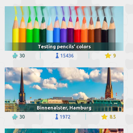
Testing pencils' colors
30
15436
9
Binnenalster, Hamburg
30
1972
8.5