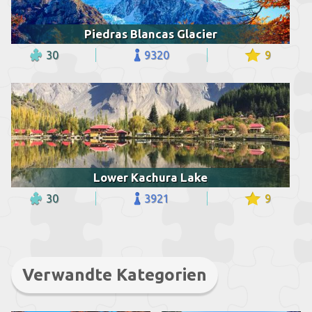
Piedras Blancas Glacier
30
9320
9
Lower Kachura Lake
30
3921
9
Verwandte Kategorien