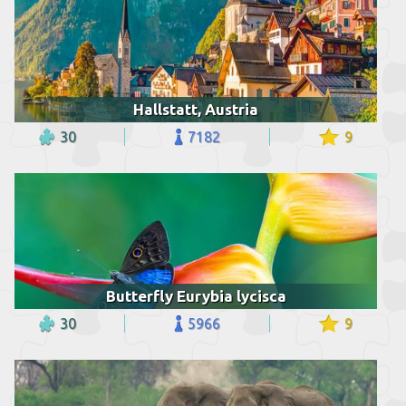
Hallstatt, Austria
30
7182
9
Butterfly Eurybia lycisca
30
5966
9