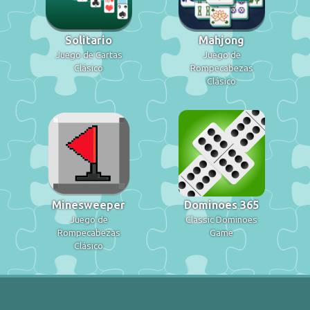
Solitario
Mahjong
Juego de Cartas
Juego de
Clásico
Rompecabezas
Clásico
Minesweeper
Dominoes 365
Juego de
Classic Dominoes
Rompecabezas
Game
Clásico