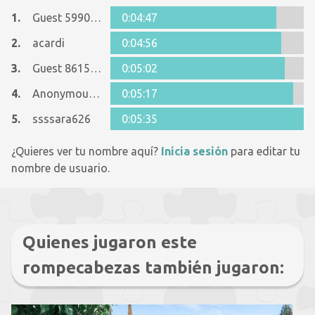
1.
Guest 5990802
0:04:47
2.
acardi
0:04:56
3.
Guest 8615090
0:05:02
4.
Anonymous 1125998
0:05:17
5.
ssssara626
0:05:35
¿Quieres ver tu nombre aquí?
Inicia sesión
para editar tu
nombre de usuario.
Quienes jugaron este
rompecabezas también jugaron: