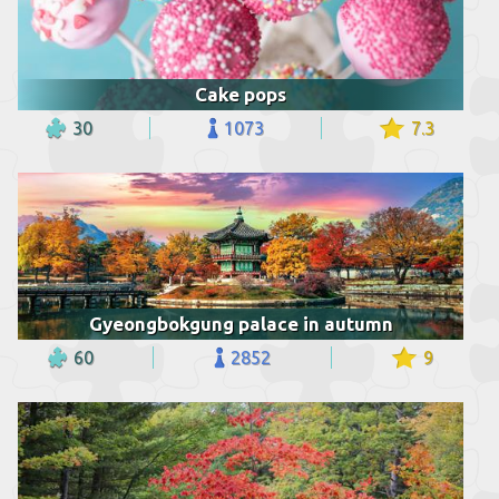
Cake pops
30
1073
7.3
Gyeongbokgung palace in autumn
60
2852
9