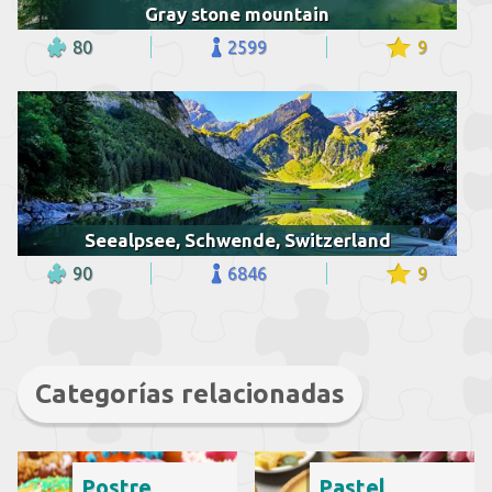
Gray stone mountain
80
2599
9
Seealpsee, Schwende, Switzerland
90
6846
9
Categorías relacionadas
Postre
Pastel