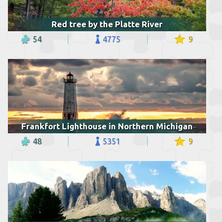
Red tree by the Platte River
54
4775
9
Frankfort Lighthouse in Northern Michigan
48
5351
9