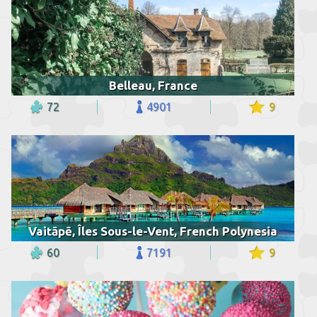
Belleau, France
72
4901
9
Vaitāpē, Îles Sous-le-Vent, French Polynesia
60
7191
9