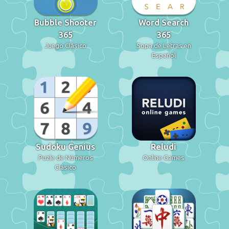
Bubble Shooter
Word Search
365
365
Juego Clásico
Sopa de Letras en
Español
Sudoku Genius
Reludi
Puzle de Números
Online Games
Clásico