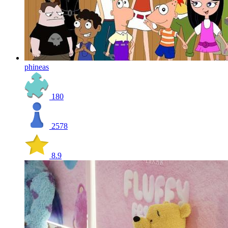
phineas
180
2578
8.9