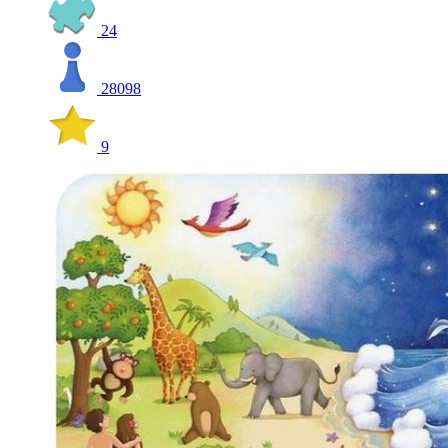
24
28098
9