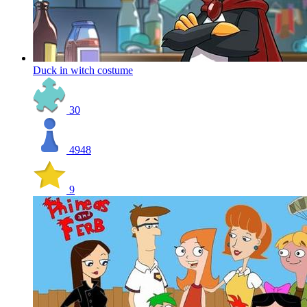
Duck in witch costume
30
4948
9