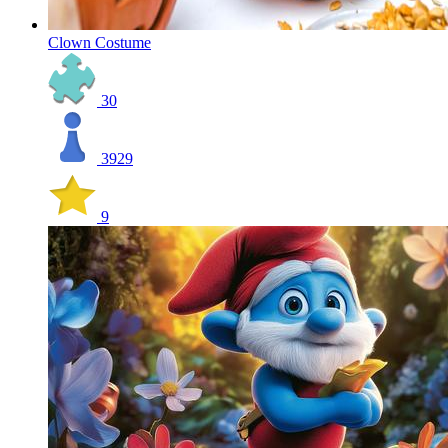
Clown Costume
30
3929
9