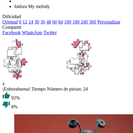
Isidora My melody
Dificultad
Original
6
12
24
30
36
48
60
84
100
180
240
360
Personalizar
Compartir
Facebook
WhatsApp
Twitter
x
¡Enhorabuena!
Tiempo
Número de piezas:
24
92%
8%