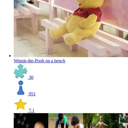
Winnie-the-Pooh on a bench
30
951
7.1