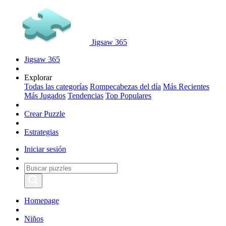
Jigsaw 365
Jigsaw 365
Explorar
Todas las categorías
Rompecabezas del día
Más Recientes
Más Jugados
Tendencias
Top Populares
Crear Puzzle
Estrategias
Iniciar sesión
Homepage
Niños