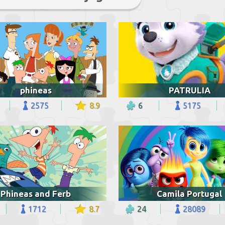
phineas
PATRULIA
2575
8.9
6
5175
Phineas and Ferb
Camila Portugal
1712
8.7
24
28089