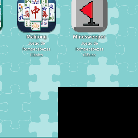
Mahjong
Minesweeper
Juego de
Juego de
Rompecabezas
Rompecabezas
Clásico
Clásico