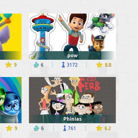
pow
9
6
3172
8.8
Phinias
9
6
761
6.2