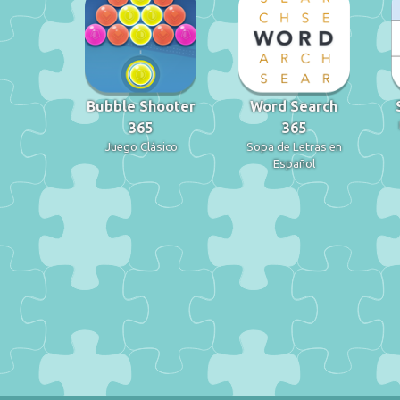
Bubble Shooter
Word Search
365
365
Juego Clásico
Sopa de Letras en
Español