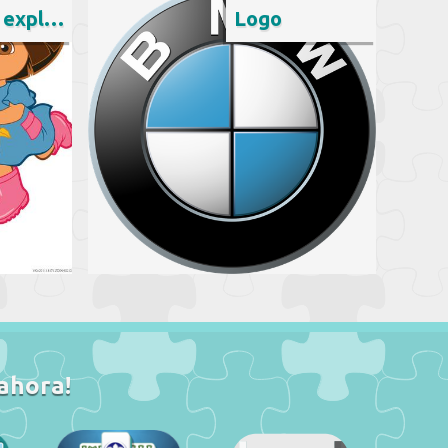
Dora la exploradora
Logo
 ahora!