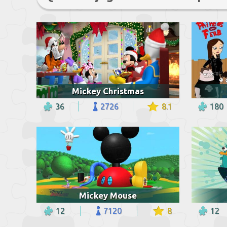
Mickey Christmas
36
2726
8.1
180
Mickey Mouse
12
7120
8
12