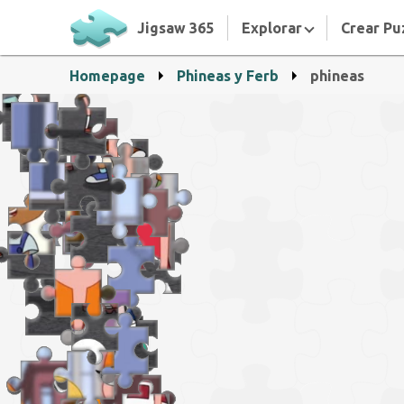
Jigsaw 365
Explorar
Crear Pu
Homepage
Phineas y Ferb
phineas