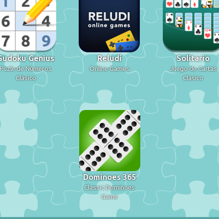
Sudoku Genius
Reludi
Solitario
Puzle de Números
Online Games
Juego de Cartas
Clásico
Clásico
Dominoes 365
Classic Dominoes
Game