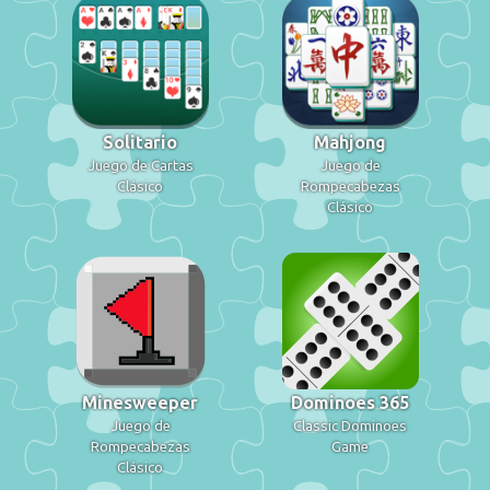
Solitario
Mahjong
Juego de Cartas
Juego de
Clásico
Rompecabezas
Clásico
Minesweeper
Dominoes 365
Juego de
Classic Dominoes
Rompecabezas
Game
Clásico