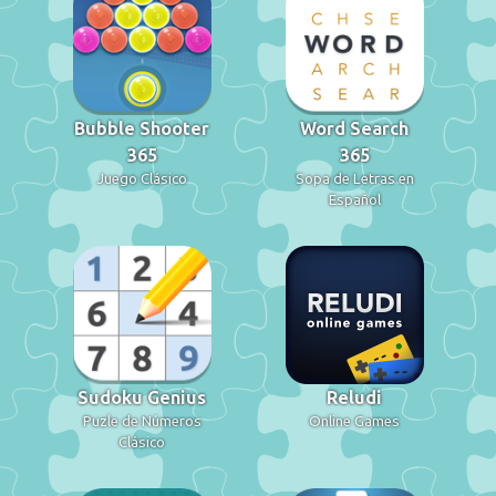
Bubble Shooter
Word Search
365
365
Juego Clásico
Sopa de Letras en
Español
Sudoku Genius
Reludi
Puzle de Números
Online Games
Clásico