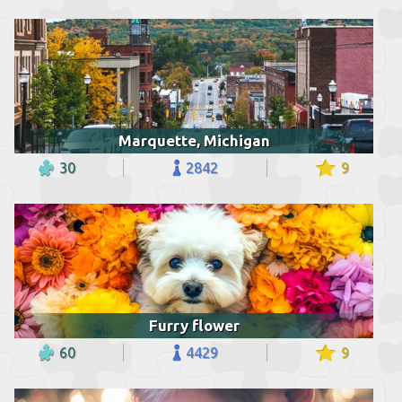
Marquette, Michigan
30
2842
9
Furry flower
60
4429
9