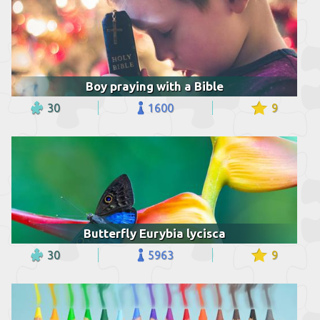
Boy praying with a Bible
30
1600
9
Butterfly Eurybia lycisca
30
5963
9