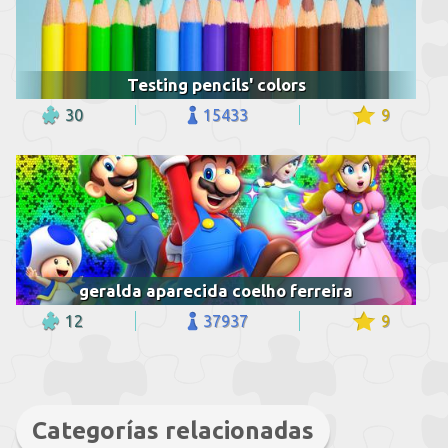
Testing pencils' colors
30
15433
9
geralda aparecida coelho ferreira
12
37937
9
Categorías relacionadas