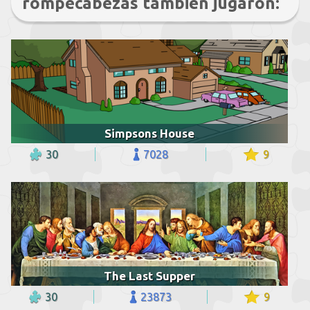
rompecabezas también jugaron:
Simpsons House
30
7028
9
The Last Supper
30
23873
9