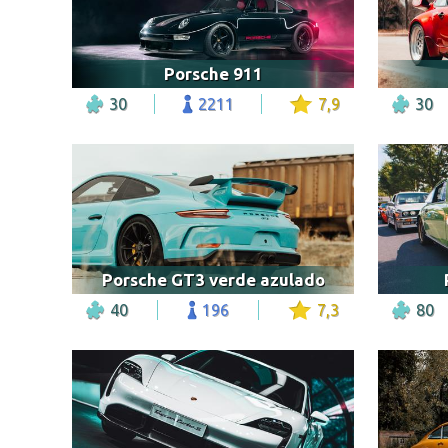
Porsche 911
30
2211
7,9
30
Porsche GT3 verde azulado
40
196
7,3
80