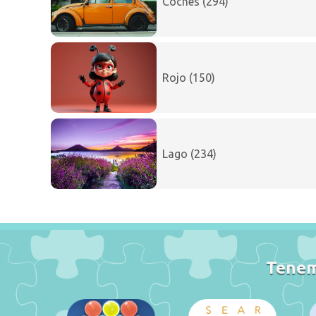
Coches (294)
Rojo (150)
Lago (234)
Tenemo