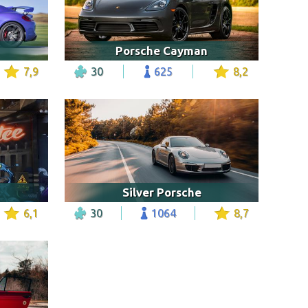
Porsche Cayman
7,9
30
625
8,2
Silver Porsche
6,1
30
1064
8,7