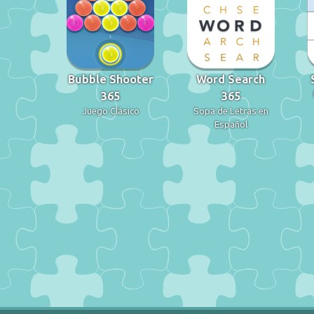
Bubble Shooter
Word Search
365
365
Juego Clásico
Sopa de Letras en
Español