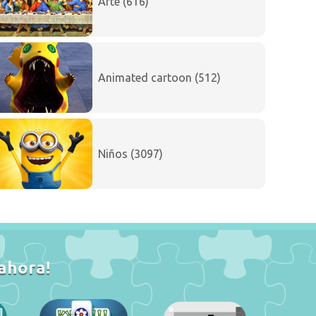
Arte (616)
Animated cartoon (512)
Niños (3097)
 ahora!