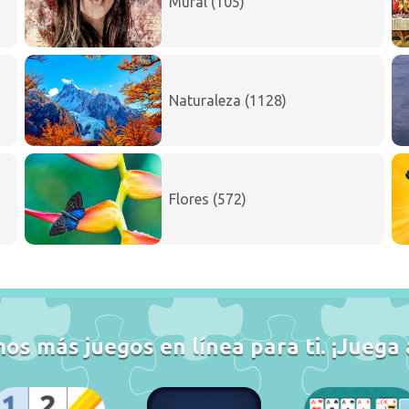
Mural (105)
Naturaleza (1128)
Flores (572)
s más juegos en línea para ti. ¡Juega