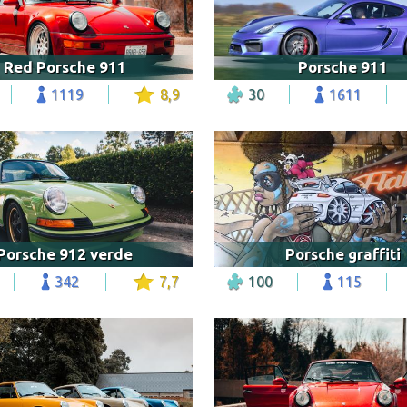
Red Porsche 911
Porsche 911
1119
8,9
30
1611
Porsche 912 verde
Porsche graffiti
342
7,7
100
115