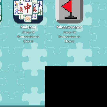
Mahjong
Minesweeper
Juego de
Juego de
Rompecabezas
Rompecabezas
Clásico
Clásico