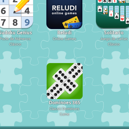
Sudoku Genius
Reludi
Solitario
Puzle de Números
Online Games
Juego de Cartas
Clásico
Clásico
Dominoes 365
Classic Dominoes
Game