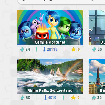
Camila Portugal
Du
24
28118
9
30
Rhine Falls, Switzerland
Bi
30
4019
9
30