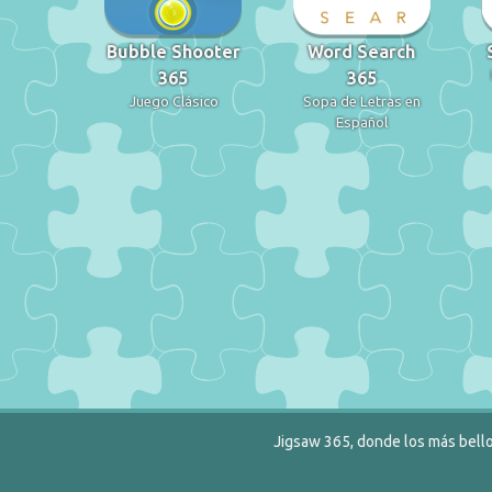
Bubble Shooter
Word Search
365
365
Juego Clásico
Sopa de Letras en
Español
Jigsaw 365, donde los más bello