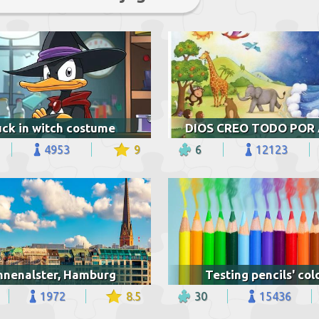
ck in witch costume
4953
9
6
12123
nnenalster, Hamburg
Testing pencils' col
1972
8.5
30
15436