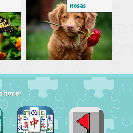
o
Rosas
 ahora!