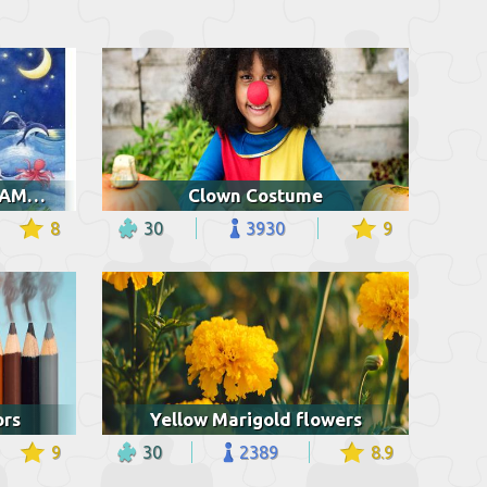
DIOS CREO TODO POR AMOR
Clown Costume
8
30
3930
9
ors
Yellow Marigold flowers
9
30
2389
8.9