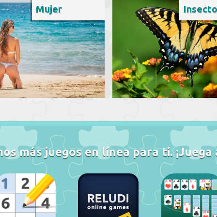
Mujer
Insect
s más juegos en línea para ti. ¡Juega