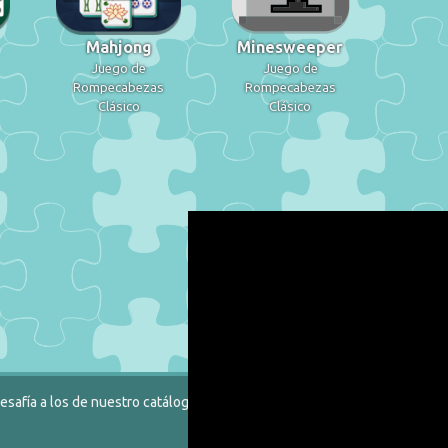
Mahjong
Minesweeper
Juego de
Juego de
Rompecabezas
Rompecabezas
Clásico
Clásico
safía a los de nuestro catálogo.