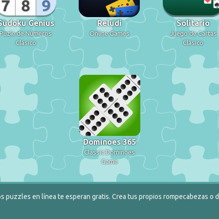
Sudoku Genius
Reludi
Solitario
Puzle de Números
Online Games
Juego de Cartas
Clásico
Clásico
Dominoes 365
Classic Dominoes
Game
s puzzles en línea te esperan gratis. Crea tus propios rompecabezas o de