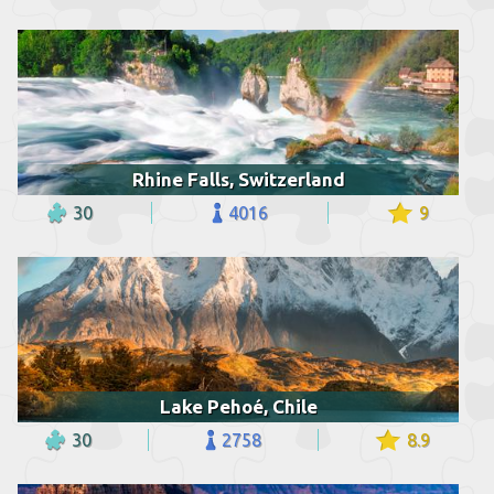
Rhine Falls, Switzerland
30
4016
9
Lake Pehoé, Chile
30
2758
8.9