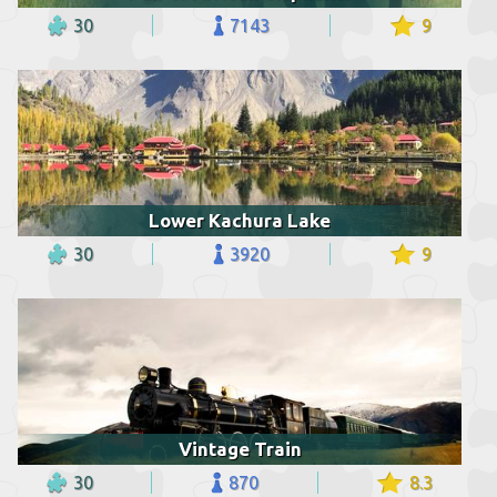
30
7143
9
Lower Kachura Lake
30
3920
9
Vintage Train
30
870
8.3