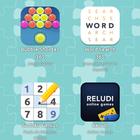
Bubble Shooter
Word Search
365
365
Juego Clásico
Sopa de Letras en
Español
Sudoku Genius
Reludi
Puzle de Números
Online Games
Clásico