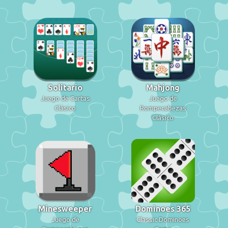
Solitario
Mahjong
Juego de Cartas
Juego de
Clásico
Rompecabezas
Clásico
Minesweeper
Dominoes 365
Juego de
Classic Dominoes