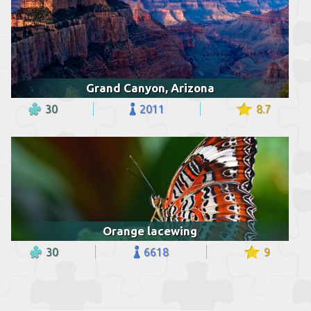
Grand Canyon, Arizona
30
2011
8.7
Orange lacewing
30
6618
9