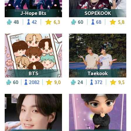
J-Hope Bts
SOPEKOOK
48
42
6,3
60
68
5,8
BTS
Taekook
60
2082
9,0
24
372
9,5