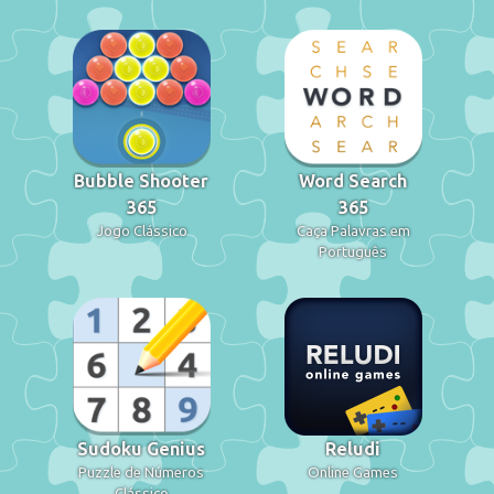
Bubble Shooter
Word Search
365
365
Jogo Clássico
Caça Palavras em
Português
Sudoku Genius
Reludi
Puzzle de Números
Online Games
Clássico