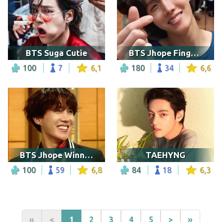
BTS Suga Cutie
BTS Jhope Finger Heart
100
7
6,1
180
34
6,6
BTS Jhope Winning Smile
TAEHYNG
100
59
6,8
84
18
6,3
«
<
1
2
3
4
5
>
»