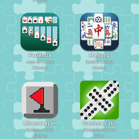
Paciência
Mahjong
Jogo de Cartas
Quebra-cabeça
Clássico
clássico
Minesweeper
Dominoes 365
Quebra-cabeça
Classic Dominoes
clássico
Game