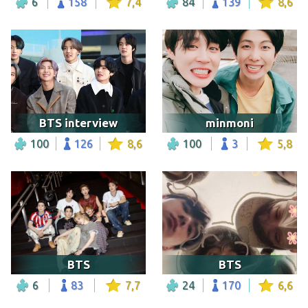
6
158
7,4
84
139
8,6
BTS interview
minmoni
100
126
8,6
100
3
5,8
BTS
BTS
6
83
7,7
24
170
6,6