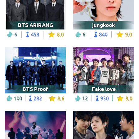
BTS ARIRANG
jungkook
6
458
8,0
6
840
9,0
BTS Proof
Fake love
100
282
8,6
12
950
9,0