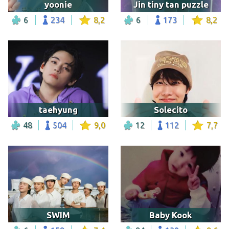
yoonie
Jin tiny tan puzzle
6
234
8,2
6
173
8,2
taehyung
Solecito
48
504
9,0
12
112
7,7
SWIM
Baby Kook