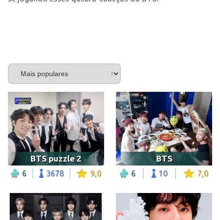
BTS puzzle 2
BTS
6
3678
9,0
6
10
7,0