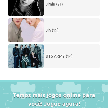
Jimin (21)
Jin (19)
BTS ARMY (14)
Temos mais jogos online para
você! Jogue agora!