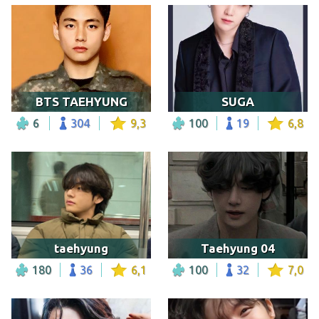
BTS TAEHYUNG
SUGA
6
304
9,3
100
19
6,8
taehyung
Taehyung 04
180
36
6,1
100
32
7,0