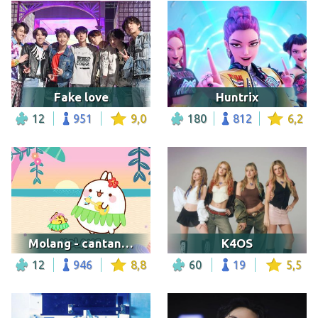
Fake love
Huntrix
12
951
9,0
180
812
6,2
Molang - cantando na praia
K4OS
12
946
8,8
60
19
5,5