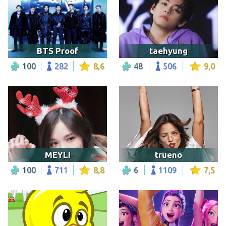
BTS Proof
taehyung
100
282
8,6
48
506
9,0
MEYLI
trueno
100
711
8,8
6
1109
7,5