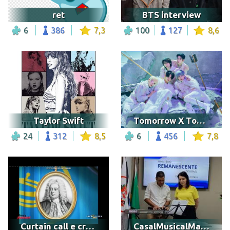
ret
BTS interview
6
386
7,3
100
127
8,6
Taylor Swift
Tomorrow X Together
24
312
8,5
6
456
7,8
Curtain call e credits
CasalMusicalMauricioAlice