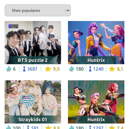
BTS puzzle 2
Huntrix
6
3687
9,0
180
1240
8,1
Straykids 01
Huntrix
100
581
8,8
180
1297
7,4