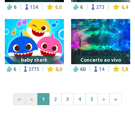
6
154
6,0
6
273
6,4
baby shark
Concerto ao vivo
6
3775
8,0
60
14
5,8
«
<
1
2
3
4
5
>
»