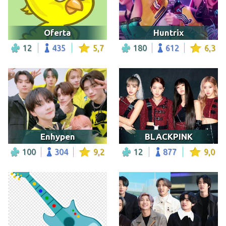
Oferta
Huntrix
12
435
5,7
180
612
6,3
Enhypen
BLACKPINK
100
304
9,2
12
877
9,0