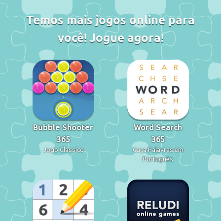
Temos mais jogos online para
você! Jogue agora!
Bubble Shooter
Word Search
365
365
Jogo Clássico
Caça Palavras em
Português