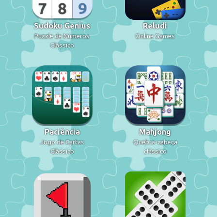
Sudoku Genius
Reludi
Puzzle de Números
Online Games
Clássico
Paciência
Mahjong
Jogo de Cartas
Quebra-cabeça
Clássico
clássico