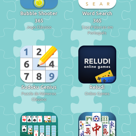
Bubble Shooter
Word Search
365
365
Jogo Clássico
Caça Palavras em
Português
Sudoku Genius
Reludi
Puzzle de Números
Online Games
Clássico