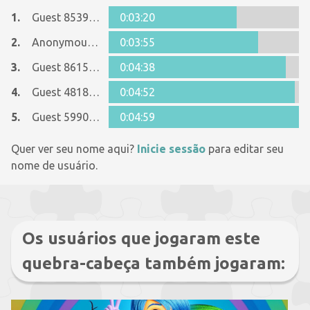
1.
Guest 8539826
0:03:20
2.
Anonymous 1125998
0:03:55
3.
Guest 8615090
0:04:38
4.
Guest 4818843
0:04:52
5.
Guest 5990802
0:04:59
Quer ver seu nome aqui?
Inicie sessão
para editar seu
nome de usuário.
Os usuários que jogaram este
quebra-cabeça também jogaram: