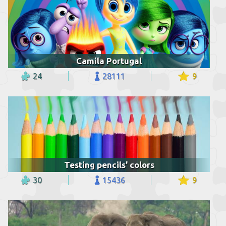
Camila Portugal
24
28111
9
Testing pencils' colors
30
15436
9