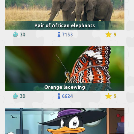
Pair of African elephants
30
7153
9
Orange lacewing
30
6624
9