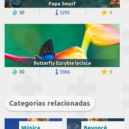
Papa Smurf
30
5295
9
Butterfly Eurybia lycisca
30
5966
9
Categorias relacionadas
Música
Beyoncé