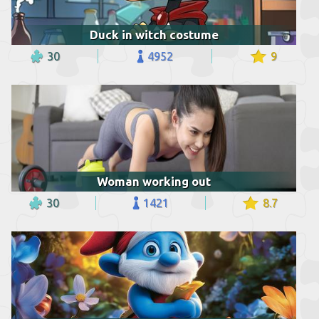
Duck in witch costume
30
4952
9
Woman working out
30
1421
8.7