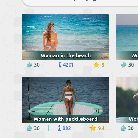
Woman in the beach
Wo
30
4201
9
30
Woman with paddleboard
Wom
30
892
9.4
30