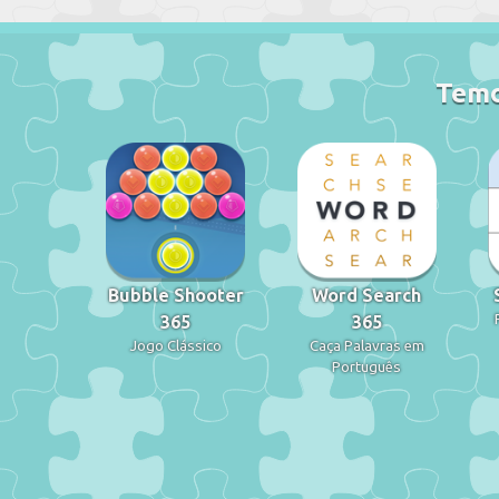
Temo
Bubble Shooter
Word Search
365
365
Jogo Clássico
Caça Palavras em
Português