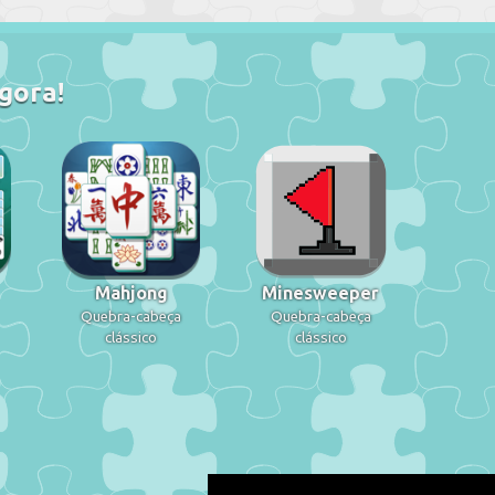
gora!
Mahjong
Minesweeper
Quebra-cabeça
Quebra-cabeça
clássico
clássico