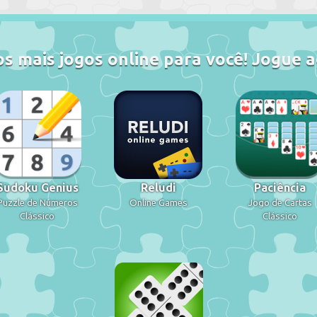
s mais jogos online para você! Jogue a
Sudoku Genius
Reludi
Paciência
Puzzle de Números
Online Games
Jogo de Cartas
Clássico
Clássico