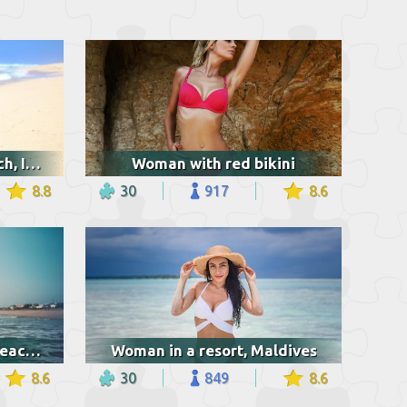
Woman in Uluwatu beach, Indonesia
Woman with red bikini
8.8
30
917
8.6
Woman at Melbourne Beach, United States
Woman in a resort, Maldives
8.6
30
849
8.6