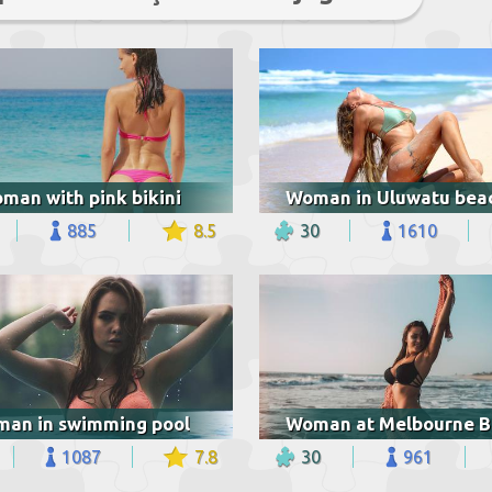
man with pink bikini
885
8.5
30
1610
an in swimming pool
1087
7.8
30
961