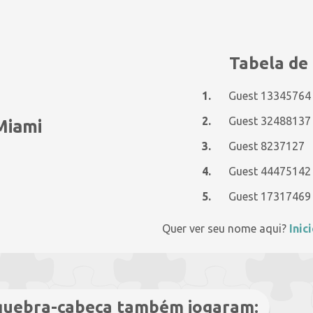
Tabela de 
1.
Guest 13345764
2.
Guest 32488137
Miami
3.
Guest 8237127
4.
Guest 44475142
5.
Guest 17317469
Quer ver seu nome aqui?
Inic
 quebra-cabeça também jogaram: