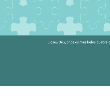
Jigsaw 365, onde os mais belos quebra-c