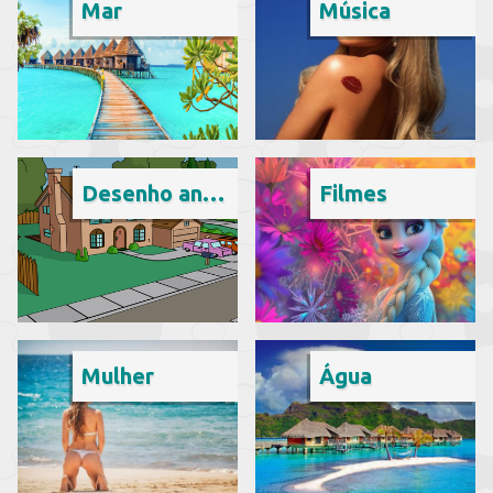
Mar
Música
Desenho animado
Filmes
Mulher
Água