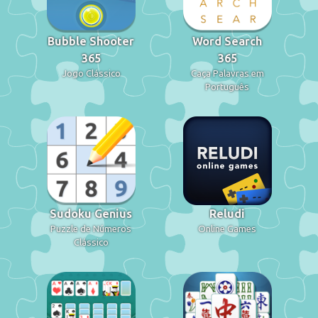
Bubble Shooter
Word Search
365
365
Jogo Clássico
Caça Palavras em
Português
Sudoku Genius
Reludi
Puzzle de Números
Online Games
Clássico