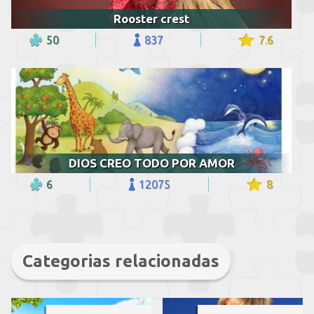
Rooster crest
50
837
7.6
DIOS CREO TODO POR AMOR
6
12075
8
Categorias relacionadas