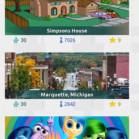
Simpsons House
30
7026
9
Marquette, Michigan
30
2842
9