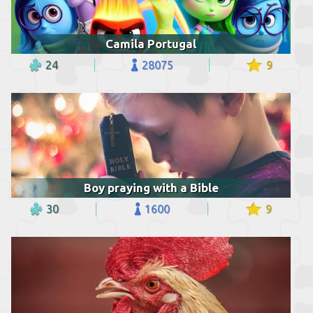
Camila Portugal
24
28075
9
Boy praying with a Bible
30
1600
9