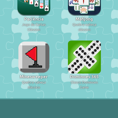
Paciência
Mahjong
Jogo de Cartas
Quebra-cabeça
Clássico
clássico
Minesweeper
Dominoes 365
Quebra-cabeça
Classic Dominoes
clássico
Game