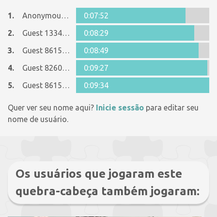
1.
Anonymous 1278679
0:07:52
2.
Guest 13345764
0:08:29
3.
Guest 8615090
0:08:49
4.
Guest 8260948
0:09:27
5.
Guest 8615090
0:09:34
Quer ver seu nome aqui?
Inicie sessão
para editar seu
nome de usuário.
Os usuários que jogaram este
quebra-cabeça também jogaram: