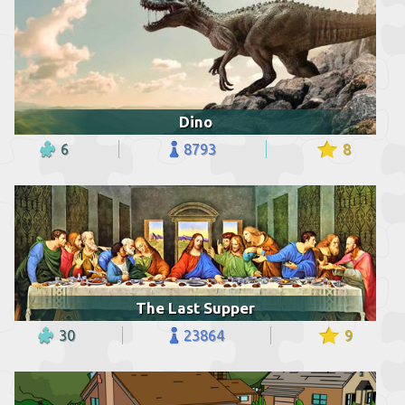
Dino
6
8793
8
The Last Supper
30
23864
9