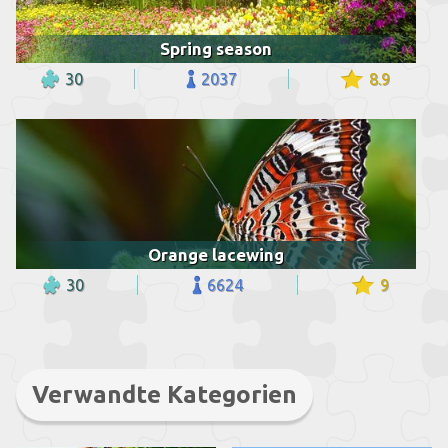
Spring season
30
2037
8.9
Orange lacewing
30
6624
9
Verwandte Kategorien