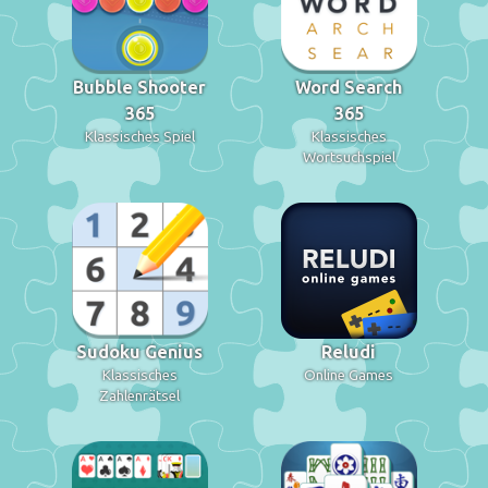
Bubble Shooter
Word Search
365
365
Klassisches Spiel
Klassisches
Wortsuchspiel
Sudoku Genius
Reludi
Klassisches
Online Games
Zahlenrätsel