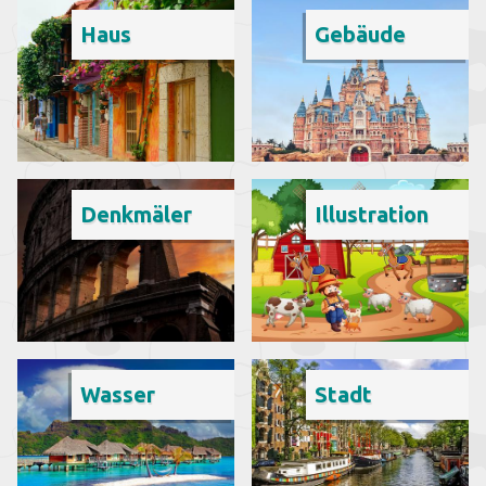
Haus
Gebäude
Denkmäler
Illustration
Wasser
Stadt