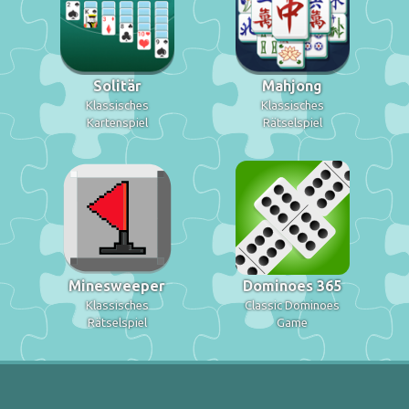
Solitär
Mahjong
Klassisches
Klassisches
Kartenspiel
Rätselspiel
Minesweeper
Dominoes 365
Klassisches
Classic Dominoes
Rätselspiel
Game