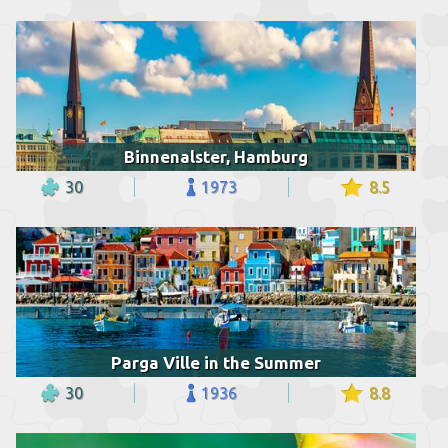
Binnenalster, Hamburg
30
1973
8.5
Parga Ville in the Summer
30
1936
8.8