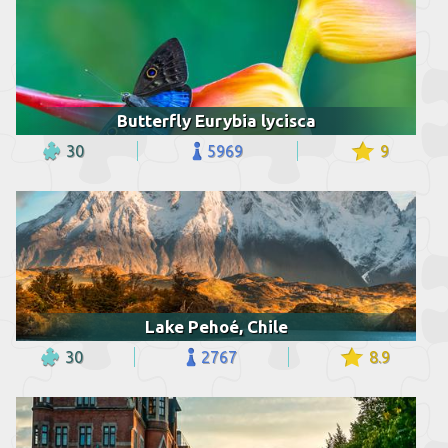
Butterfly Eurybia lycisca
30
5969
9
Lake Pehoé, Chile
30
2767
8.9