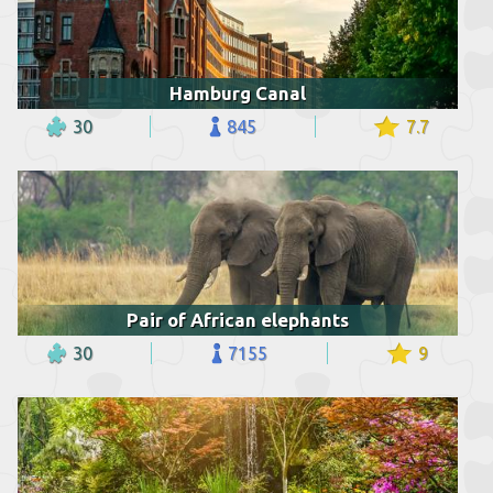
Hamburg Canal
30
845
7.7
Pair of African elephants
30
7155
9