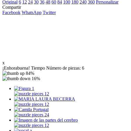
Original
6
12
24
30
36
48
60
84
100
180
240
360
Personalizar
Compartir
Facebook
WhatsApp
Twitter
x
¡Enhorabuena!
Tiempo
Número de piezas:
6
84%
16%
12
12
24
12