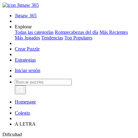
Jigsaw 365
Jigsaw 365
Explorar
Todas las categorías
Rompecabezas del día
Más Recientes
Más Jugados
Tendencias
Top Populares
Crear Puzzle
Estrategias
Iniciar sesión
Homepage
Colegio
A LETRA
Dificultad